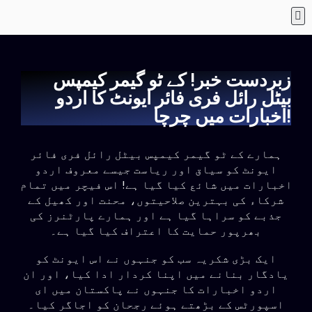
زبردست خبر! کے ٹو گیمر کیمپس
بیٹل رائل فری فائر ایونٹ کا اردو
اخبارات میں چرچا!
ہمارے کے ٹو گیمر کیمپس بیٹل رائل فری فائر
ایونٹ کو سیاق اور ریاست جیسے معروف اردو
اخبارات میں شائع کیا گیا ہے! اس فیچر میں تمام
شرکاء کی بہترین صلاحیتوں، محنت اور کھیل کے
جذبے کو سراہا گیا ہے اور ہمارے پارٹنرز کی
بھرپور حمایت کا اعتراف کیا گیا ہے۔
ایک بڑی شکریہ سب کو جنہوں نے اس ایونٹ کو
یادگار بنانے میں اپنا کردار ادا کیا، اور ان
اردو اخبارات کا جنہوں نے پاکستان میں ای
اسپورٹس کے بڑھتے ہوئے رجحان کو اجاگر کیا۔