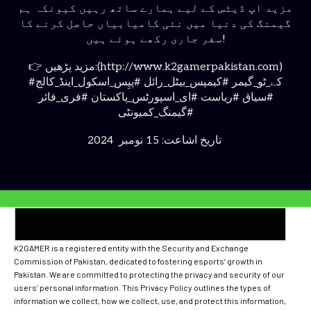
مزید اپ ڈیٹس کے لیے ہمارے ساتھ رہیں کیونکہ ہم
گیمنگ کی دنیا میں نئی کامیابیاں حاصل کرنے کا
سفر جاری رکھے ہوئے ہیں!
👉 مزید پڑھیں:(http://www.k2gamerpakistan.com)
#کے_ٹو_گیمر #کیمپس_بیٹل_رائل #پیِس_اسکول_اینڈ_کالج
#سیاق #ریاست #ای_اسپورٹس_پاکستان #فری_فائر
#گیمنگ_کمیونٹی
2024 تاریخ اشاعت: 15 نومبر
K2GAMER is a registered entity with the Security and Exchange
Commission of Pakistan, dedicated to fostering esports’ growth in
Pakistan. We are committed to protecting the privacy and security of our
users’ personal information. This Privacy Policy outlines the types of
information we collect, how we collect, use, and protect this information,